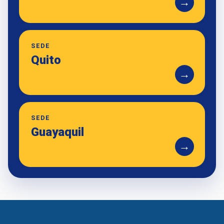
→
SEDE
Quito
→
SEDE
Guayaquil
→