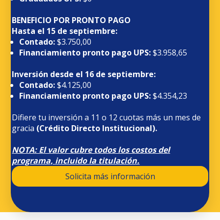
BENEFICIO POR PRONTO PAGO
Hasta el 15 de septiembre:
Contado:
$3.750,00
Financiamiento pronto pago UPS:
$3.958,65
Inversión desde el 16 de septiembre:
Contado:
$4.125,00
Financiamiento pronto pago UPS:
$4.354,23
Difiere tu inversión a 11 o 12 cuotas más un mes de
gracia
(Crédito Directo Institucional).
NOTA: El valor cubre todos los costos del
programa, incluido la titulación.
Solicita más información