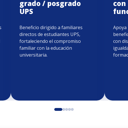
grado / posgrado
con
UPS
fun
s
Beneficio dirigido a familiares
Apoya 
directos de estudiantes UPS,
benefi
l
fortaleciendo el compromiso
con di
familiar con la educación
iguald
universitaria.
formac