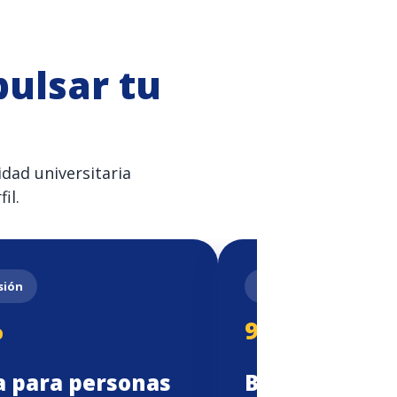
ulsar tu
dad universitaria
il.
sión
Familiares colaborador
%
9%
a para personas
Beca familiar