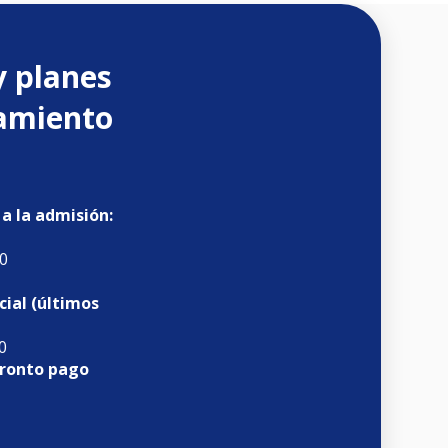
y planes
iamiento
 a la admisión:
0
cial (últimos
0
pronto pago