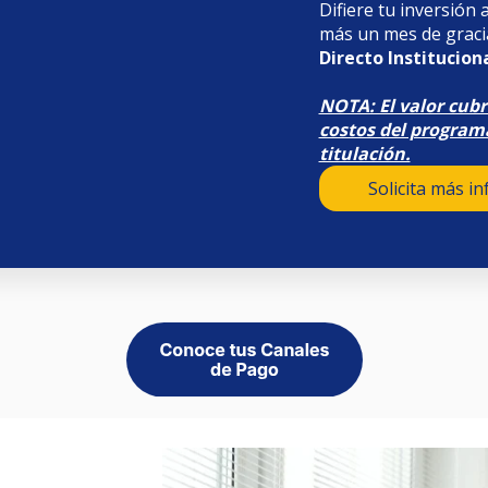
Difiere tu inversión 
más un mes de grac
Directo Instituciona
NOTA: El valor cubr
costos del programa
titulación.
Solicita más i