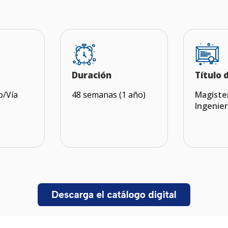
Duración
Título 
o/Vía
48 semanas (1 año)
Magíste
Ingenier