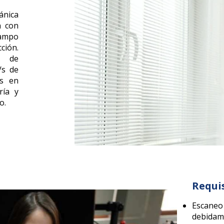
ánica
n con
campo
ción.
o de
/s de
os en
ría y
o.
Requi
Escane
debidame