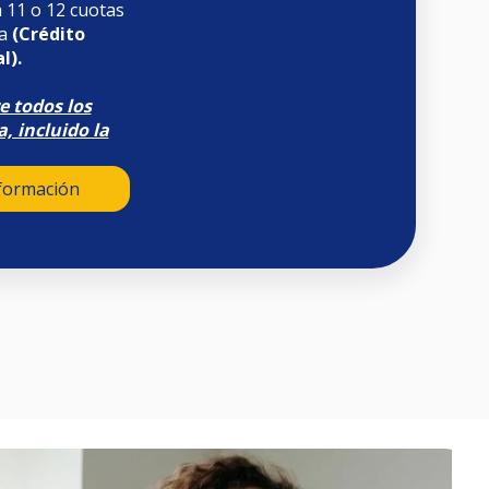
a 11 o 12 cuotas
ia
(Crédito
l).
e todos los
, incluido la
nformación