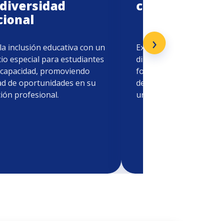
 diversidad
colaboradore
cional
›
la inclusión educativa con un
Extiende beneficios a f
cio especial para estudiantes
directos de colaborado
scapacidad, promoviendo
fomentando el desarro
ad de oportunidades en su
dentro de la comunida
ión profesional.
universitaria.