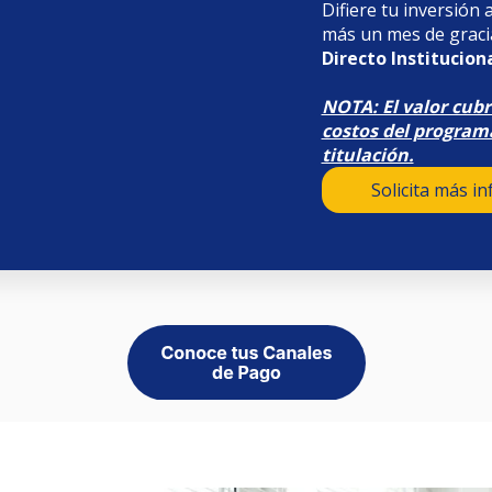
Difiere tu inversión 
más un mes de grac
Directo Instituciona
NOTA: El valor cubr
costos del programa
titulación.
Solicita más i