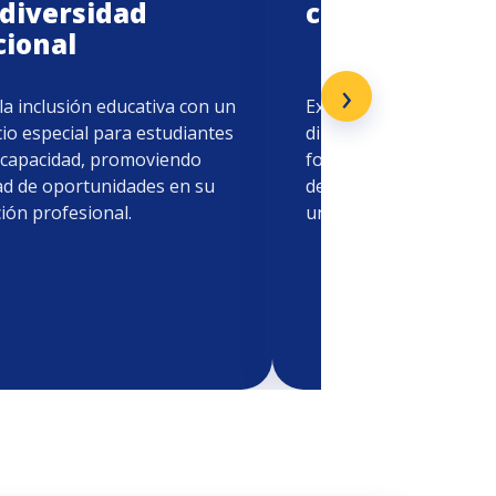
 diversidad
colaboradore
cional
›
la inclusión educativa con un
Extiende beneficios a f
cio especial para estudiantes
directos de colaborado
scapacidad, promoviendo
fomentando el desarro
ad de oportunidades en su
dentro de la comunida
ión profesional.
universitaria.