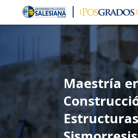
Maestría e
Construcci
Estructura
Sismorresi