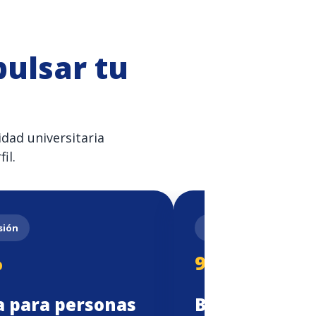
ulsar tu
dad universitaria
il.
sión
Familiares colaborador
%
9%
a para personas
Beca familiar