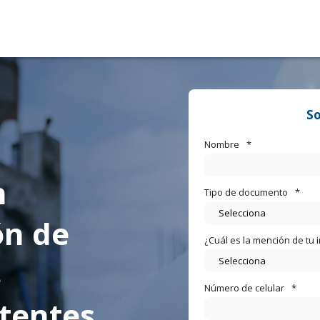
So
Nombre
*
n
Tipo de documento
*
ón de
¿Cuál es la mención de tu 
s
Número de celular
*
stentes