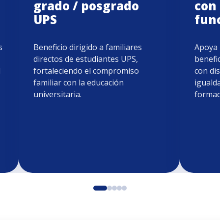
grado / posgrado
con
UPS
fun
s
Beneficio dirigido a familiares
Apoya 
directos de estudiantes UPS,
benefi
l
fortaleciendo el compromiso
con di
familiar con la educación
iguald
universitaria.
formac