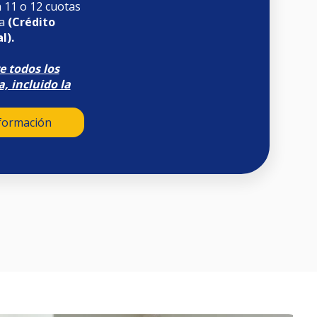
a 11 o 12 cuotas
ia
(Crédito
l).
e todos los
, incluido la
nformación