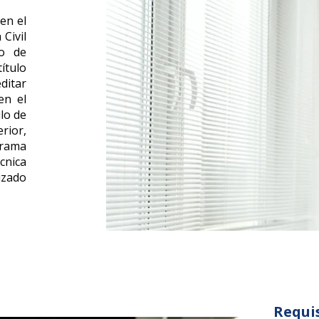
en el
Civil
do de
ítulo
ditar
en el
ulo de
rior,
grama
cnica
izado
Requi