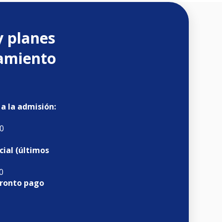
y planes
iamiento
 a la admisión:
0
cial (últimos
0
pronto pago