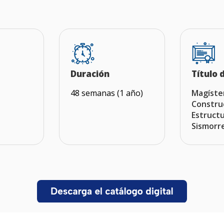
Duración
Título 
48 semanas (1 año)
Magíste
Constru
Estruct
Sismorr